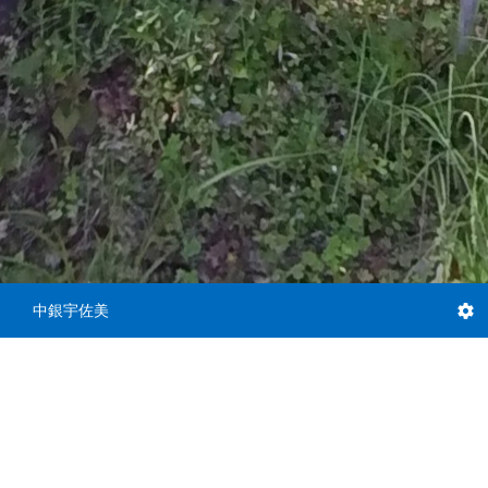
中銀宇佐美
庭5
道路2
入口
庭