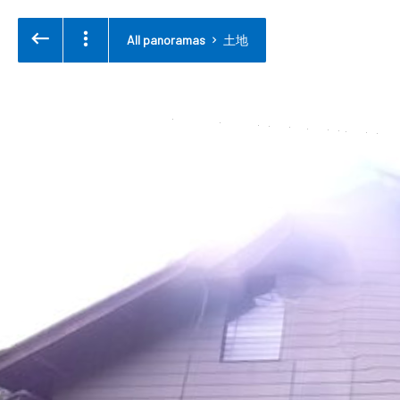
All panoramas
土地