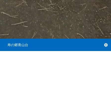
寿の郷青山台
道路2
道路
道路2
道路3
道路4
入口
庭駐車スペース
庭2