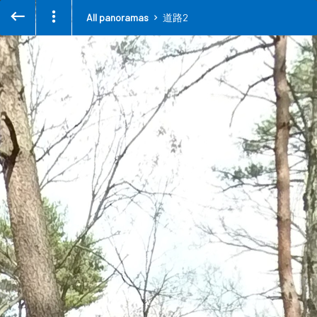
All panoramas
道路2