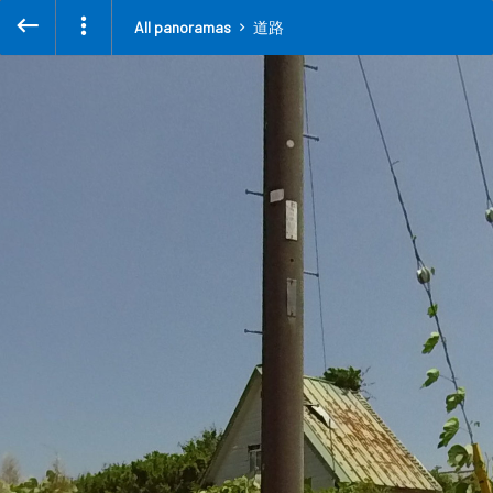
All panoramas
道路